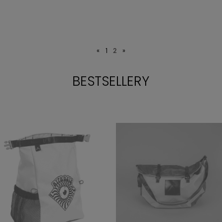
«
1
2
»
BESTSELLERY