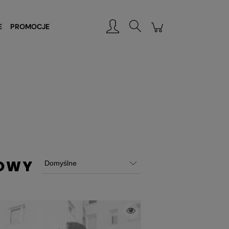
Zarejestruj się
Zaloguj się
E
PROMOCJE
KOWY