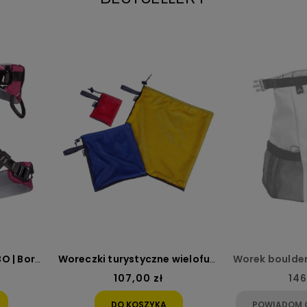
Woreczki turystyczne wielofunkcyjne - zestaw woreczków 15, 5 i 0,5l
107,00 zł
146,00 zł
DO KOSZYKA
POWIADOM O DOSTĘPNOŚCI