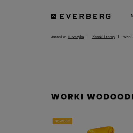
Jesteś w:
Turystyka
Plecaki i torby
Worki
WORKI WODOODP
NOWOŚĆ