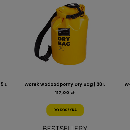
5 L
Worek wodoodporny Dry Bag | 20 L
Wo
117,00 zł
DO KOSZYKA
BESTSELLERY