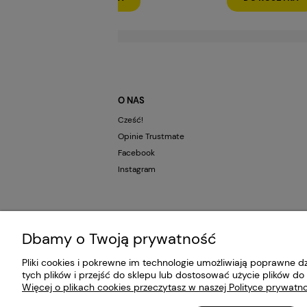
O NAS
Cześć!
Opinie Trustmate
Facebook
Instagram
Dbamy o Twoją prywatność
Pliki cookies i pokrewne im technologie umożliwiają poprawne 
tych plików i przejść do sklepu lub dostosować użycie plików do 
Więcej o plikach cookies przeczytasz w naszej Polityce prywatno