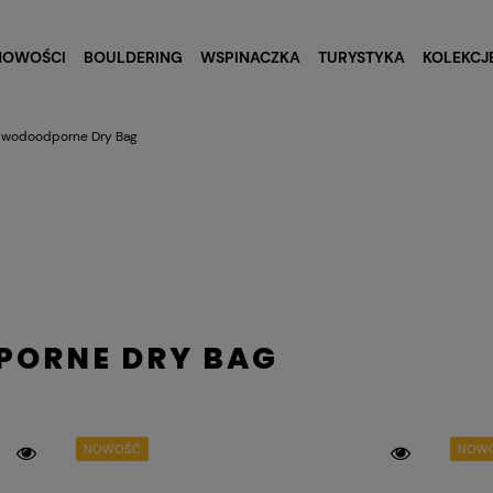
NOWOŚCI
BOULDERING
WSPINACZKA
TURYSTYKA
KOLEKCJ
 wodoodporne Dry Bag
ORNE DRY BAG
NOWOŚĆ
NOW