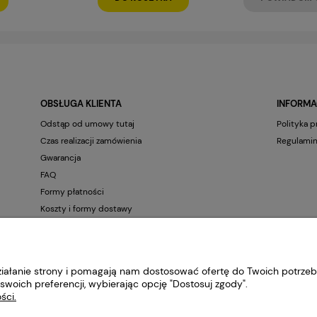
OBSŁUGA KLIENTA
INFORMA
Odstąp od umowy tutaj
Polityka 
Czas realizacji zamówienia
Regulamin
Gwarancja
FAQ
Formy płatności
Koszty i formy dostawy
Reklamacje
Zwrot towaru
Kontakt
działanie strony i pomagają nam dostosować ofertę do Twoich potrze
swoich preferencji, wybierając opcję "Dostosuj zgody".
ści.