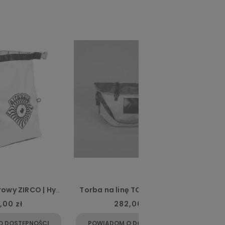
Torba na linę TOPAZ (beige)
Worek boulderowy ZIRCO | Hypnosis Off White
282,00 zł
146,00 z
POWIADOM O DOSTĘPNOŚCI
POWIADOM O DOST