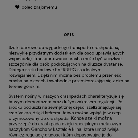
poleć znajomemu
OPIS
Szelki barkowe do wygodnego transportu crashpada są
niezwykle przydatnym dodatkiem dla osób uprawiających
wspinaczkę. Transportowanie crasha może być uciążliwe,
szczególnie dla osób podróżujących na dłuższe dystanse.
Dlatego szelki barkowe EVERBERG są idealnym
rozwiązaniem. Dzięki nim można bez problemu przenieść
crasha na plecach i swobodnie przemieszczając się z nim na
terenie górskim.
System nośny w naszych crashpadach charakteryzuje się
łatwym demontażem oraz dużym zakresem regulacji. Po
środku poduszki na zewnętrznej części szelki znajduje się
rzep Velcro, dzięki któremu łatwo można wpiąć je w rzep
przymocowany do crashpada.
Końce szelki można
przyczepić do crash pada dzięki specjalnym metalowym
haczykom Gancho w kształcie klina, które umożliwiają
również regulację długości taśm dopasowując je do