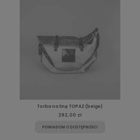
nę TOPAZ (beige)
Worek boulderowy Z
2,00 zł
146,00 
O DOSTĘPNOŚCI
POWIADOM O DO