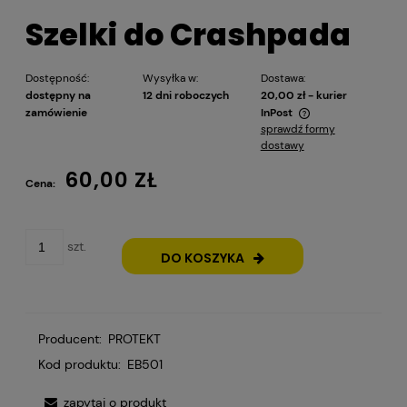
Szelki do Crashpada
Dostępność:
Wysyłka w:
Dostawa:
dostępny na
12 dni roboczych
20,00 zł
- kurier
zamówienie
InPost
sprawdź formy
Cena nie zawiera ewentualnych kosztów płatności
dostawy
60,00 ZŁ
Cena:
szt.
DO KOSZYKA
Producent:
PROTEKT
Kod produktu:
EB501
zapytaj o produkt