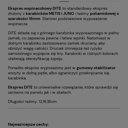
Ekspres wspinaczkowy DITE
to standardowy ekspres
złożony z
karabinków METIS i JUNO
i taśmy
poliamidowej o
szerokości 16mm
. Stanowi podstawowe wyposażenie
wspinacza.
DITE składa się z górnego karabinka wyposażonego w pełny
zamek, co zapewnia pewne i łatwe wpinki. Natomiast w
dolnym karabinku zastosowano zamek druciany, aby
obniżyć wagę całości. Druciak zmniejsza też ryzyko
samoistnego wypięcia się liny. Karabinki w różnych kolorach
ułatwiają identyfikację szpeju.
Ponadto ekspres wyposażony jest w
gumowy stabilizator
wszyty w dolną pętle, albo ograniczyć przekręcanie się
karabinka.
Ekspres DITE
to uniwersalne rozwiązanie, które sprawdzi się
zarówno na panelu jak i w skałach.
Długości taśmy: 12,16,18cm
Najważniejsze cechy: