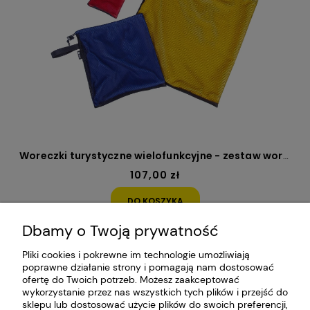
Woreczki turystyczne wielofunkcyjne - zestaw woreczków 15, 5 i 0,5l
107,00 zł
DO KOSZYKA
Dbamy o Twoją prywatność
Pliki cookies i pokrewne im technologie umożliwiają
poprawne działanie strony i pomagają nam dostosować
O NAS
ofertę do Twoich potrzeb. Możesz zaakceptować
wykorzystanie przez nas wszystkich tych plików i przejść do
sklepu lub dostosować użycie plików do swoich preferencji,